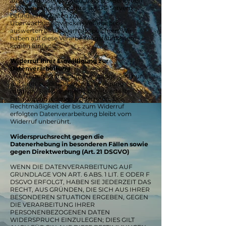
ausgeschlossen werden, dass US-Behörden
(z.B. Geheimdienste) Ihre auf US-Servern
befindlichen Daten zu
Überwachungszwecken verarbeiten,
auswerten und dauerhaft speichern. Wir
haben auf diese Verarbeitungstätigkeiten
keinen Einfluss.
Widerruf Ihrer Einwilligung zur
Datenverarbeitung
Viele Datenverarbeitungsvorgänge sind nur
mit Ihrer ausdrücklichen Einwilligung
möglich. Sie können eine bereits erteilte
Einwilligung jederzeit widerrufen. Die
Rechtmäßigkeit der bis zum Widerruf
erfolgten Datenverarbeitung bleibt vom
Widerruf unberührt.
Widerspruchsrecht gegen die
Datenerhebung in besonderen Fällen sowie
gegen Direktwerbung (Art. 21 DSGVO)
WENN DIE DATENVERARBEITUNG AUF
GRUNDLAGE VON ART. 6 ABS. 1 LIT. E ODER F
DSGVO ERFOLGT, HABEN SIE JEDERZEIT DAS
RECHT, AUS GRÜNDEN, DIE SICH AUS IHRER
BESONDEREN SITUATION ERGEBEN, GEGEN
DIE VERARBEITUNG IHRER
PERSONENBEZOGENEN DATEN
WIDERSPRUCH EINZULEGEN; DIES GILT