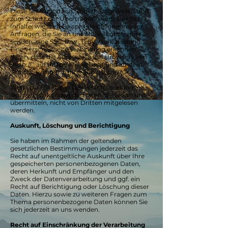
Diese Seite nutzt aus Sicherheitsgründen und
zum Schutz der Übertragung vertraulicher
Inhalte, wie zum Beispiel Bestellungen oder
Anfragen, die Sie an uns als Seitenbetreiber
senden, eine SSL- bzw. TLSVerschlüsselung.
Eine verschlüsselte Verbindung erkennen Sie
daran, dass die Adresszeile des Browsers von
„http://“ auf „https://“ wechselt und an dem
Schloss-Symbol in Ihrer Browserzeile.
Wenn die SSL- bzw. TLS-Verschlüsselung
aktiviert ist, können die Daten, die Sie an uns
übermitteln, nicht von Dritten mitgelesen
werden.
Auskunft, Löschung und Berichtigung
Sie haben im Rahmen der geltenden
gesetzlichen Bestimmungen jederzeit das
Recht auf unentgeltliche Auskunft über Ihre
gespeicherten personenbezogenen Daten,
deren Herkunft und Empfänger und den
Zweck der Datenverarbeitung und ggf. ein
Recht auf Berichtigung oder Löschung dieser
Daten. Hierzu sowie zu weiteren Fragen zum
Thema personenbezogene Daten können Sie
sich jederzeit an uns wenden.
Recht auf Einschränkung der Verarbeitung