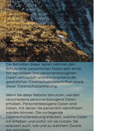
Grundlage von Art. 6 Abs. 1 lit. f DSGVO. Wir
haben ein berechtigtes Interesse an einer
möglichst zuverlässigen Darstellung unserer
Website. Sofern eine entsprechende
Einwilligung abgefragt wurde, erfolgt die
Verarbeitung ausschließlich auf Grundlage von
Art. 6 Abs. 1 lit. a DSGVO; die Einwilligung ist
jederzeit widerrufbar.
Algemeine Hinweise und
Pflichtinformationen
Datenschutz
Die Betreiber dieser Seiten nehmen den
Schutz Ihrer persönlichen Daten sehr ernst.
Wir behandeln Ihre personenbezogenen
Daten vertraulich und entsprechend der
gesetzlichen Datenschutzvorschriften sowie
dieser Datenschutzerklärung.
Wenn Sie diese Website benutzen, werden
verschiedene personenbezogene Daten
erhoben. Personenbezogene Daten sind
Daten, mit denen Sie persönlich identifiziert
werden können. Die vorliegende
Datenschutzerklärung erläutert, welche Daten
wir erheben und wofür wir sie nutzen. Sie
erläutert auch, wie und zu welchem Zweck
das geschieht.