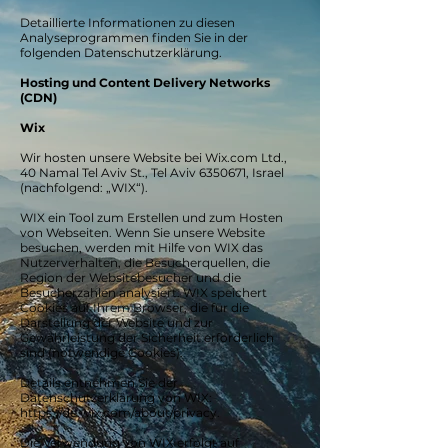
Detaillierte Informationen zu diesen
Analyseprogrammen finden Sie in der
folgenden Datenschutzerklärung.
Hosting und Content Delivery Networks
(CDN)
Wix
Wir hosten unsere Website bei Wix.com Ltd.,
40 Namal Tel Aviv St., Tel Aviv 6350671, Israel
(nachfolgend: „WIX“).
WIX ein Tool zum Erstellen und zum Hosten
von Webseiten. Wenn Sie unsere Website
besuchen, werden mit Hilfe von WIX das
Nutzerverhalten, die Besucherquellen, die
Region der Websitebesucher und die
Besucherzahlen analysiert. WIX speichert
Cookies auf Ihrem Browser, die für die
Darstellung der Website und zur
Gewährleistung der Sicherheit erforderlich
sind (notwendige Cookies).
Details entnehmen Sie der
Datenschutzerklärung von WIX:
https://de.wix.com/about/privacy.
Die Verwendung von WIX erfolgt auf