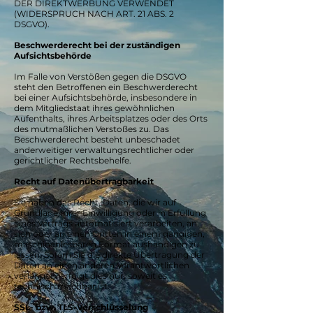
DER DIREKTWERBUNG VERWENDET
(WIDERSPRUCH NACH ART. 21 ABS. 2
DSGVO).
Beschwerderecht bei der zuständigen
Aufsichtsbehörde
Im Falle von Verstößen gegen die DSGVO
steht den Betroffenen ein Beschwerderecht
bei einer Aufsichtsbehörde, insbesondere in
dem Mitgliedstaat ihres gewöhnlichen
Aufenthalts, ihres Arbeitsplatzes oder des Orts
des mutmaßlichen Verstoßes zu. Das
Beschwerderecht besteht unbeschadet
anderweitiger verwaltungsrechtlicher oder
gerichtlicher Rechtsbehelfe.
Recht auf Datenübertragbarkeit
Sie haben das Recht, Daten, die wir auf
Grundlage Ihrer Einwilligung oder in Erfüllung
eines Vertrags automatisiert verarbeiten, an
sich oder an einen Dritten in einem gängigen,
maschinenlesbaren Format aushändigen zu
lassen. Sofern Sie die direkte Übertragung der
Daten an einen anderen Verantwortlichen
verlangen, erfolgt dies nur, soweit es
technisch machbar ist.
SSL- bzw. TLS-Verschlüsselung