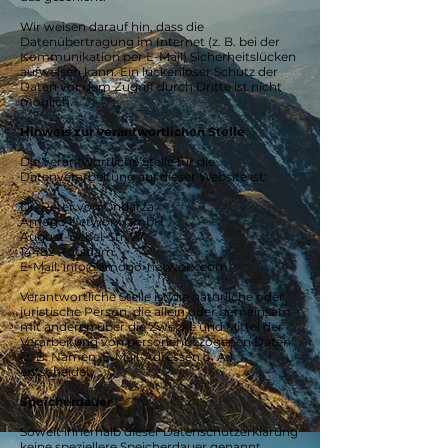
Wir weisen darauf hin, dass die
Datenübertragung im Internet (z. B. bei der
Kommunikation per E-Mail) Sicherheitslücken
aufweisen kann. Ein lückenloser Schutz der
Daten vor dem Zugriff durch Dritte ist nicht
möglich.
Hinweis zur verantwortlichen Stelle
Die verantwortliche Stelle für die
Datenverarbeitung auf dieser Website ist:
Dr. Peter von Ondarza
Amogo Networx GmbH
August-Bebel-Str. 27
14482 Potsdam
E-Mail: info@amogo-networx.com
Verantwortliche Stelle ist die natürliche oder
juristische Person, die allein oder gemeinsam
mit anderen über die Zwecke und Mittel der
Verarbeitung von personenbezogenen Daten
(z. B. Namen, E-Mail-Adressen o. Ä.)
entscheidet.
Speicherdauer
Soweit innerhalb dieser Datenschutzerklärung
keine speziellere Speicherdauer genannt