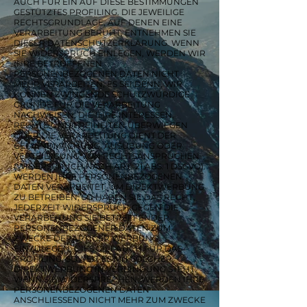
AUCH FÜR EIN AUF DIESE BESTIMMUNGEN
GESTÜTZTES PROFILING. DIE JEWEILIGE
RECHTSGRUNDLAGE, AUF DENEN EINE
VERARBEITUNG BERUHT, ENTNEHMEN SIE
DIESER DATENSCHUTZERKLÄRUNG. WENN
SIE WIDERSPRUCH EINLEGEN, WERDEN WIR
IHRE BETROFFENEN
PERSONENBEZOGENEN DATEN NICHT
MEHR VERARBEITEN, ES SEI DENN, WIR
KÖNNEN ZWINGENDE SCHUTZWÜRDIGE
GRÜNDE FÜR DIE VERARBEITUNG
NACHWEISEN, DIE IHRE INTERESSEN,
RECHTE UND FREIHEITEN ÜBERWIEGEN
ODER DIE VERARBEITUNG DIENT DER
GELTENDMACHUNG, AUSÜBUNG ODER
VERTEIDIGUNG VON RECHTSANSPRÜCHEN
(WIDERSPRUCH NACH ART. 21 ABS. 1 DSGVO).
WERDEN IHRE PERSONENBEZOGENEN
DATEN VERARBEITET, UM DIREKTWERBUNG
ZU BETREIBEN, SO HABEN SIE DAS RECHT,
JEDERZEIT WIDERSPRUCH GEGEN DIE
VERARBEITUNG SIE BETREFFENDER
PERSONENBEZOGENER DATEN ZUM
ZWECKE DERARTIGER WERBUNG
EINZULEGEN; DIES GILT AUCH FÜR DAS
PROFILING, SOWEIT ES MIT SOLCHER
DIREKTWERBUNG IN VERBINDUNG STEHT.
WENN SIE WIDERSPRECHEN, WERDEN IHRE
PERSONENBEZOGENEN DATEN
ANSCHLIESSEND NICHT MEHR ZUM ZWECKE