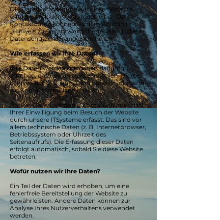
Die Datenverarbeitung auf dieser Website
erfolgt durch den Websitebetreiber. Dessen
Kontaktdaten können Sie dem Abschnitt
„Hinweis zur Verantwortlichen Stelle“ in dieser
Datenschutzerklärung entnehmen.
Wie erfassen wir ihre Daten?
Ihre Daten werden zum einen dadurch
erhoben, dass Sie uns diese mitteilen. Hierbei
kann es sich z. B. um Daten handeln, die Sie in
ein Kontaktformular eingeben.
Andere Daten werden automatisch oder nach
Ihrer Einwilligung beim Besuch der Website
durch unsere ITSysteme erfasst. Das sind vor
allem technische Daten (z. B. Internetbrowser,
Betriebssystem oder Uhrzeit des
Seitenaufrufs). Die Erfassung dieser Daten
erfolgt automatisch, sobald Sie diese Website
betreten.
Wofür nutzen wir Ihre Daten?
Ein Teil der Daten wird erhoben, um eine
fehlerfreie Bereitstellung der Website zu
gewährleisten. Andere Daten können zur
Analyse Ihres Nutzerverhaltens verwendet
werden.