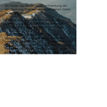
Sie haben das Recht, die Einschränkung der
Verarbeitung Ihrer personenbezogenen Daten
zu verlangen.
Hierzu können Sie sich jederzeit an uns
wenden. Das Recht auf Einschränkung der
Verarbeitung besteht in folgenden Fällen:
Wenn Sie die Richtigkeit Ihrer bei uns
gespeicherten personenbezogenen Daten
bestreiten, benötigen wir in der Regel Zeit, um
dies zu überprüfen. Für die Dauer der Prüfung
haben Sie das Recht, die Einschränkung der
Verarbeitung Ihrer personenbezogenen Daten
zu verlangen.
Wenn die Verarbeitung Ihrer
personenbezogenen Daten unrechtmäßig
geschah/geschieht, können Sie statt der
Löschung die Einschränkung der
Datenverarbeitung verlangen.
Wenn wir Ihre personenbezogenen Daten
nicht mehr benötigen, Sie sie jedoch zur
Ausübung, Verteidigung oder
Geltendmachung von Rechtsansprüchen
benötigen, haben Sie das Recht, statt der
Löschung die Einschränkung der Verarbeitung
Ihrer personenbezogenen Daten zu verlangen.
Wenn Sie einen Widerspruch nach Art. 21 Abs. 1
DSGVO eingelegt haben, muss eine