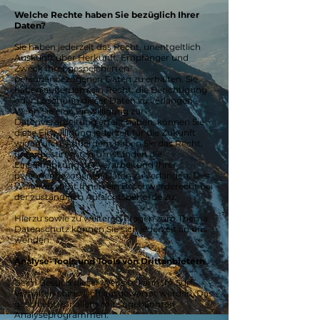
Welche Rechte haben Sie bezüglich Ihrer
Daten?
Sie haben jederzeit das Recht, unentgeltlich
Auskunft über Herkunft, Empfänger und
Zweck Ihrer gespeicherten
personenbezogenen Daten zu erhalten. Sie
haben außerdem ein Recht, die Berichtigung
oder Löschung dieser Daten zu verlangen.
Wenn Sie eine Einwilligung zur
Datenverarbeitung erteilt haben, können Sie
diese Einwilligung jederzeit für die Zukunft
widerrufen. Außerdem haben Sie das Recht,
unter bestimmten Umständen die
Einschränkung der Verarbeitung Ihrer
personenbezogenen Daten zu verlangen. Des
Weiteren steht Ihnen ein Beschwerderecht bei
der zuständigen Aufsichtsbehörde zu.
Hierzu sowie zu weiteren Fragen zum Thema
Datenschutz können Sie sich jederzeit an uns
wenden.
Analyse-Tools und Tools von Drittanbietern
Beim Besuch dieser Website kann Ihr Surf-
Verhalten statistisch ausgewertet werden. Das
geschieht vor allem mit sogenannten
Analyseprogrammen.