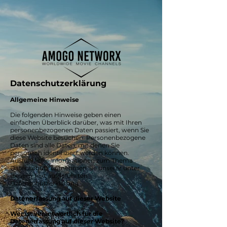
Datenschutzerklärung
Allgemeine Hinweise
Die folgenden Hinweise geben einen
einfachen Überblick darüber, was mit Ihren
personenbezogenen Daten passiert, wenn Sie
diese Website besuchen. Personenbezogene
Daten sind alle Daten, mit denen Sie
persönlich identifiziert werden können.
Ausführliche Informationen zum Thema
Datenschutz entnehmen Sie unserer unter
diesem Text aufgeführten
Datenschutzerklärung.
Datenerfassung auf dieser Website
Wer ist verantwortlich für die
Datenerfassung auf dieser Website?