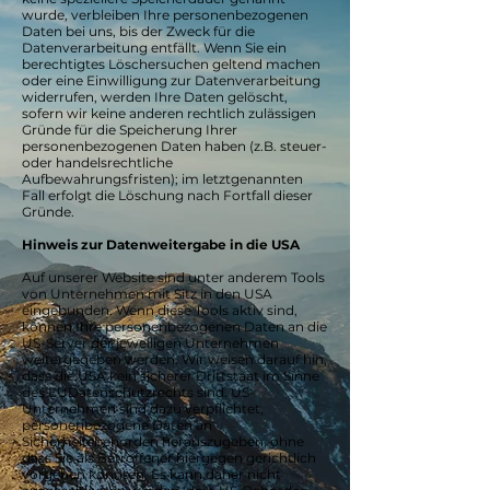
wurde, verbleiben Ihre personenbezogenen
Daten bei uns, bis der Zweck für die
Datenverarbeitung entfällt. Wenn Sie ein
berechtigtes Löschersuchen geltend machen
oder eine Einwilligung zur Datenverarbeitung
widerrufen, werden Ihre Daten gelöscht,
sofern wir keine anderen rechtlich zulässigen
Gründe für die Speicherung Ihrer
personenbezogenen Daten haben (z.B. steuer-
oder handelsrechtliche
Aufbewahrungsfristen); im letztgenannten
Fall erfolgt die Löschung nach Fortfall dieser
Gründe.
Hinweis zur Datenweitergabe in die USA
Auf unserer Website sind unter anderem Tools
von Unternehmen mit Sitz in den USA
eingebunden. Wenn diese Tools aktiv sind,
können Ihre personenbezogenen Daten an die
US-Server der jeweiligen Unternehmen
weitergegeben werden. Wir weisen darauf hin,
dass die USA kein sicherer Drittstaat im Sinne
des EUDatenschutzrechts sind. US-
Unternehmen sind dazu verpflichtet,
personenbezogene Daten an
Sicherheitsbehörden herauszugeben, ohne
dass Sie als Betroffener hiergegen gerichtlich
vorgehen könnten. Es kann daher nicht